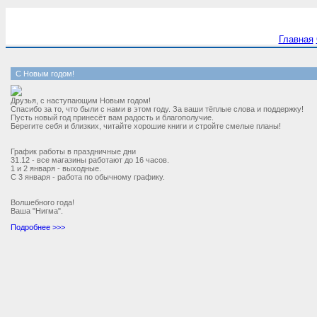
Главная
С Новым годом!
Друзья, с наступающим Новым годом!
Спасибо за то, что были с нами в этом году. За ваши тёплые слова и поддержку!
Пусть новый год принесёт вам радость и благополучие.
Берегите себя и близких, читайте хорошие книги и стройте смелые планы!
График работы в праздничные дни
31.12 - все магазины работают до 16 часов.
1 и 2 января - выходные.
С 3 января - работа по обычному графику.
Волшебного года!
Ваша "Нигма".
Подробнее >>>