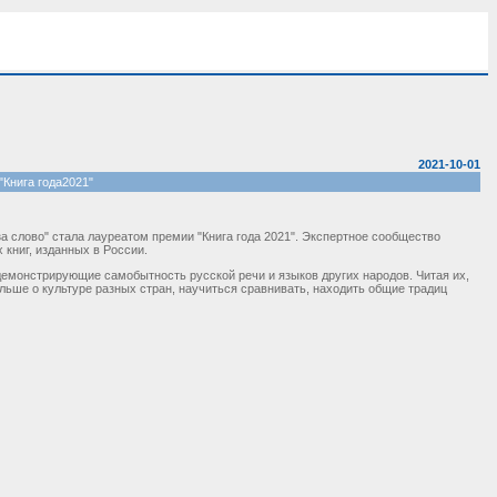
2021-10-01
"Книга года2021"
за слово" стала лауреатом премии "Книга года 2021". Экспертное сообщество
 книг, изданных в России.
 демонстрирующие самобытность русской речи и языков других народов. Читая их,
ольше о культуре разных стран, научиться сравнивать, находить общие традиц