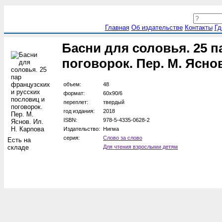
Главная
Об издательстве
Контакты
Гд
Басни для соловья. 25 п
поговорок. Пер. М. Яснов
объем:
48
формат:
60х90/6
переплет:
твердый
год издания:
2018
ISBN:
978-5-4335-0628-2
Издательство:
Нигма
серия:
Слово за слово
Есть на
складе
Для чтения взрослыми детям