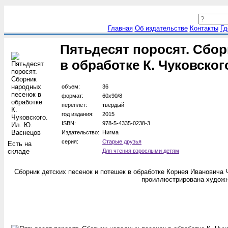
Главная
Об издательстве
Контакты
Гд
Пятьдесят поросят. Сбо
в обработке К. Чуковског
объем:
36
формат:
60х90/8
переплет:
твердый
год издания:
2015
ISBN:
978-5-4335-0238-3
Издательство:
Нигма
серия:
Старые друзья
Есть на
складе
Для чтения взрослыми детям
Сборник детских песенок и потешек в обработке Корнея Ивановича Ч
проиллюстрирована худож