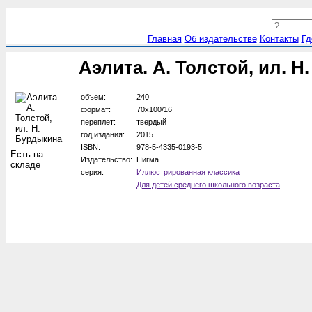
Главная
Об издательстве
Контакты
Гд
Аэлита. А. Толстой, ил. 
объем:
240
формат:
70х100/16
переплет:
твердый
год издания:
2015
ISBN:
978-5-4335-0193-5
Есть на
Издательство:
Нигма
складе
серия:
Иллюстрированная классика
Для детей среднего школьного возраста