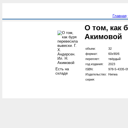
Главная
О том, как 
Акимовой
объем:
32
формат:
60х90/6
переплет:
твёрдый
год издания:
2023
Есть на
ISBN:
978-5-4335-0
складе
Издательство:
Нигма
серия: