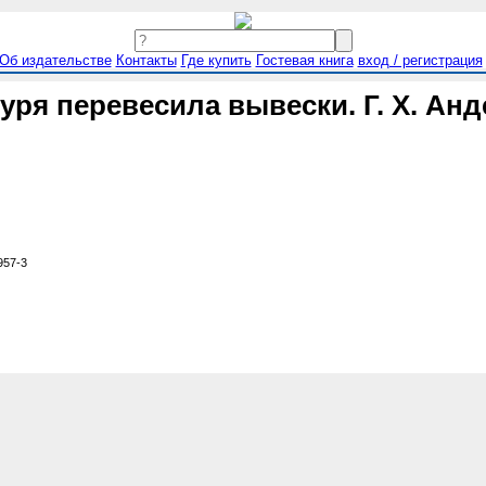
Об издательстве
Контакты
Где купить
Гостевая книга
вход / регистрация
буря перевесила вывески. Г. Х. Анд
957-3