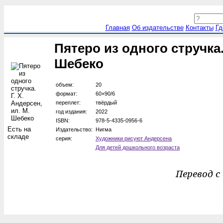
Главная
Об издательстве
Контакты
Гд
Пятеро из одного стручка. 
Шебеко
объем:
20
формат:
60×90/6
переплет:
твёрдый
год издания:
2022
ISBN:
978-5-4335-0956-6
Есть на
Издательство:
Нигма
складе
серия:
Художники рисуют Андерсена
Для детей дошкольного возраста
Перевод с